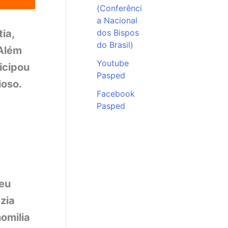
(Conferênci
a Nacional
ia,
dos Bispos
do Brasil)
 Além
Youtube
icipou
Pasped
ioso.
Facebook
Pasped
seu
zia
omilia