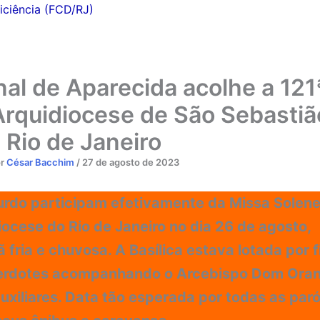
iciência (FCD/RJ)
nal de Aparecida acolhe a 121
Arquidiocese de São Sebastiã
Rio de Janeiro
or
César Bacchim
/
27 de agosto de 2023
urdo participam efetivamente da Missa Solen
ocese do Rio de Janeiro no dia 26 de agosto,
ria e chuvosa. A Basílica estava lotada por f
cerdotes acompanhando o Arcebispo Dom Oran
xiliares. Data tão esperada por todas as par