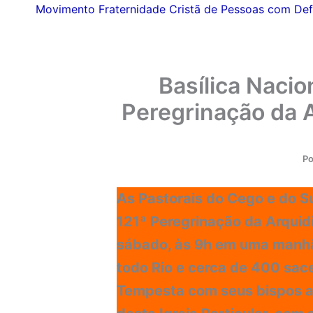
Movimento Fraternidade Cristã de Pessoas com Def
Basílica Nacio
Peregrinação da 
P
As Pastorais do Cego e do S
121ª Peregrinação da Arquidi
sábado, às 9h em uma manhã f
todo Rio e cerca de 400 sa
Tempesta com seus bispos au