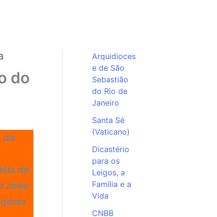
ª
Arquidioces
e de São
o do
Sebastião
do Rio de
Janeiro
Santa Sé
(Vaticano)
e da
Dicastério
para os
iéis de
Leigos, a
Família e a
i João
Vida
óquias
CNBB