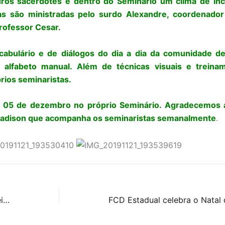
uros sacerdotes e dentro do Seminário um clima de in
nas são ministradas pelo surdo Alexandre, coordenador
professor Cesar.
abulário e de diálogos do dia a dia da comunidade de
 alfabeto manual. Além de técnicas visuais e treina
rios seminaristas.
ia 05 de dezembro no próprio Seminário. Agradecemos 
 Jadison que acompanha os seminaristas semanalmente
.
Jovens surdas participam pela primeira vez da Eucaristia e casal de surdos celebra o Matrimônio