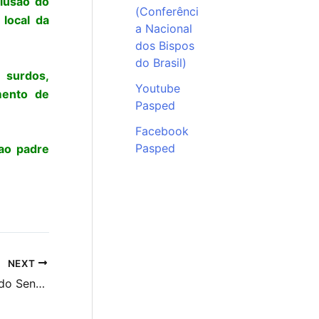
clusão do
(Conferênci
 local da
a Nacional
dos Bispos
do Brasil)
 surdos,
Youtube
mento de
Pasped
Facebook
Pasped
ao padre
NEXT
FCD Estadual celebra o Natal do Senhor na Ilha do Governador