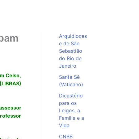
ipam
Arquidioces
e de São
Sebastião
do Rio de
Janeiro
om Celso,
Santa Sé
 (LIBRAS)
(Vaticano)
Dicastério
para os
assessor
Leigos, a
professor
Família e a
Vida
CNBB