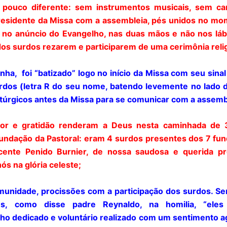
ouco diferente: sem instrumentos musicais, sem ca
presidente da Missa com a assembleia, pés unidos no m
s no anúncio do Evangelho, nas duas mãos e não nos láb
os surdos rezarem e participarem de uma cerimônia reli
ha, foi “batizado” logo no início da Missa com seu sinal
urdos (letra R do seu nome, batendo levemente no lado d
litúrgicos antes da Missa para se comunicar com a assemb
or e gratidão renderam a Deus nesta caminhada de 
undação da Pastoral: eram 4 surdos presentes dos 7 fu
nte Penido Burnier, de nossa saudosa e querida pr
s na glória celeste;
omunidade, procissões com a participação dos surdos. S
s, como disse padre Reynaldo, na homilia, “ele
lho dedicado e voluntário realizado com um sentimento a