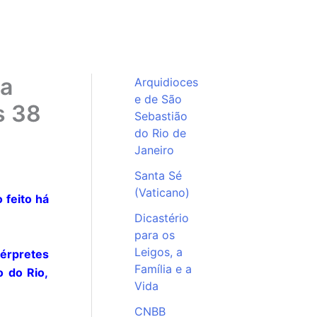
da
Arquidioces
e de São
s 38
Sebastião
do Rio de
Janeiro
Santa Sé
(Vaticano)
 feito há
Dicastério
para os
Leigos, a
térpretes
Família e a
o do Rio,
Vida
CNBB