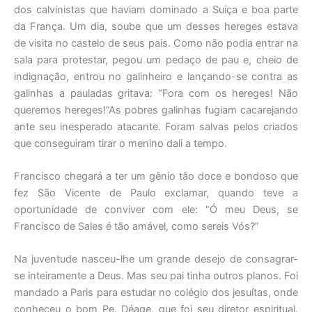
dos calvinistas que haviam dominado a Suíça e boa parte
da França. Um dia, soube que um desses hereges estava
de visita no castelo de seus pais. Como não podia entrar na
sala para protestar, pegou um pedaço de pau e, cheio de
indignação, entrou no galinheiro e lançando-se contra as
galinhas a pauladas gritava: “Fora com os hereges! Não
queremos hereges!”As pobres galinhas fugiam cacarejando
ante seu inesperado atacante. Foram salvas pelos criados
que conseguiram tirar o menino dali a tempo.
Francisco chegará a ter um gênio tão doce e bondoso que
fez São Vicente de Paulo exclamar, quando teve a
oportunidade de conviver com ele: “Ó meu Deus, se
Francisco de Sales é tão amável, como sereis Vós?”
Na juventude nasceu-lhe um grande desejo de consagrar-
se inteiramente a Deus. Mas seu pai tinha outros planos. Foi
mandado a Paris para estudar no colégio dos jesuítas, onde
conheceu o bom Pe. Déage, que foi seu diretor espiritual.