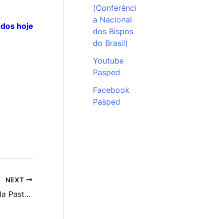
(Conferênci
a Nacional
rdos hoje
dos Bispos
do Brasil)
Youtube
Pasped
Facebook
Pasped
NEXT
Surdos celebram a Fundação da Pastoral na Diocese de Nova Iguaçu