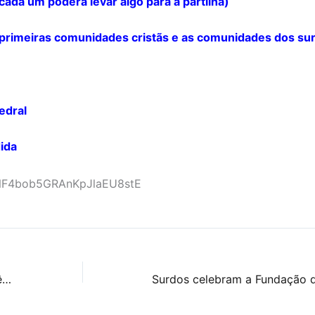
cada um poderá levar algo para a partilha)
 primeiras comunidades cristãs e as comunidades dos su
tedral
ida
Nova bandeira do Movimento Ecumênico FCD do Brasil